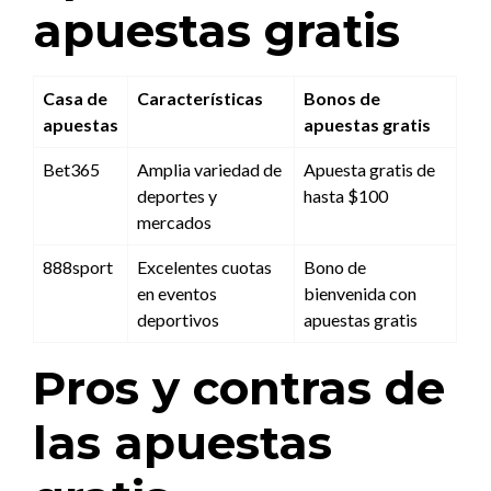
apuestas gratis
Casa de
Características
Bonos de
apuestas
apuestas gratis
Bet365
Amplia variedad de
Apuesta gratis de
deportes y
hasta $100
mercados
888sport
Excelentes cuotas
Bono de
en eventos
bienvenida con
deportivos
apuestas gratis
Pros y contras de
las apuestas